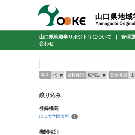
山口県地域学リポジトリについて
|
管理
合わせ
巻号
19
資料種別
広報誌
登録機関
山
絞り込み
登録機関
山口大学図書館
2
機関種別