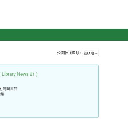
公開日 (降順)
並び順
rary News 21 )
学附属図書館
書館