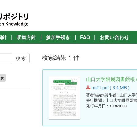
指針
|
収集方針
|
参加手続き
|
FAQ
|
お問い合わせ
検索結果 1 件
山口大学附属図書館報 ( Lib
no21.pdf ( 3.4 MB )
著者/編者/製作者
: 山口大
発行機関
: 山口大学附属図
発行年月日
: 19861000