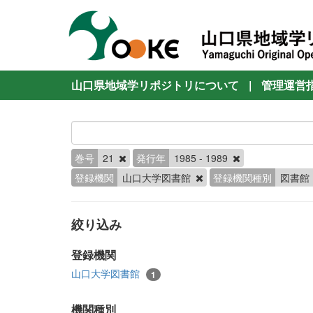
山口県地域学リポジトリについて
|
管理運営
巻号
21
発行年
1985 - 1989
登録機関
山口大学図書館
登録機関種別
図書館
絞り込み
登録機関
山口大学図書館
1
機関種別