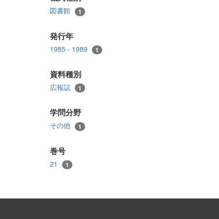
図書館
1
発行年
1985 - 1989
1
資料種別
広報誌
1
学問分野
その他
1
巻号
21
1