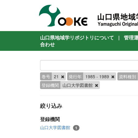
山口県地域学リポジトリについて
|
管理
合わせ
巻号
21
発行年
1985 - 1989
資料種別
登録機関
山口大学図書館
絞り込み
登録機関
山口大学図書館
1