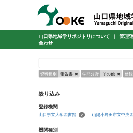
山口県地域学リポジトリについて
|
管理
合わせ
資料種別
報告書
学問分野
その他
登録
絞り込み
登録機関
山口県立大学図書館
山陽小野田市立中央
2
機関種別