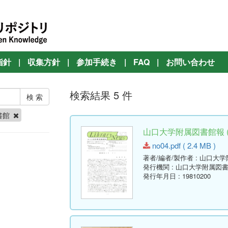
指針
|
収集方針
|
参加手続き
|
FAQ
|
お問い合わせ
検索結果 5 件
書館
山口大学附属図書館報 ( Lib
no04.pdf ( 2.4 MB )
著者/編者/製作者
: 山口大
発行機関
: 山口大学附属図
発行年月日
: 19810200