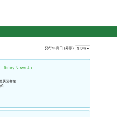
発行年月日 (昇順)
並び順
rary News 4 )
学附属図書館
書館