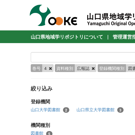
山口県地域学リポジトリについて
|
管理運営
巻号
4
資料種別
広報誌
登録機関種別
図
絞り込み
登録機関
山口大学図書館
山口県立大学図書館
2
3
機関種別
図書館
5