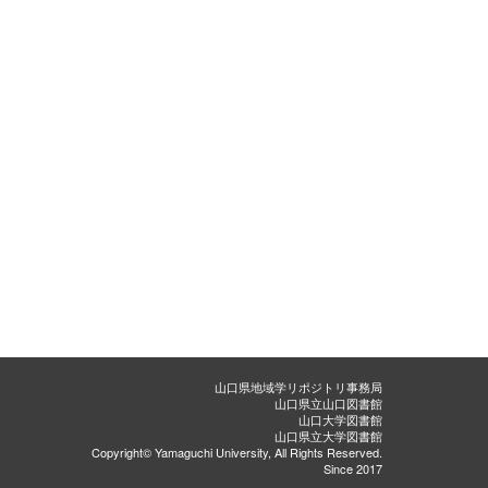
山口県地域学リポジトリ事務局
山口県立山口図書館
山口大学図書館
山口県立大学図書館
Copyright© Yamaguchi University, All Rights Reserved.
Since 2017