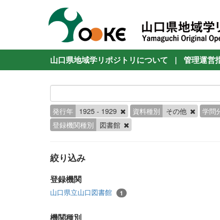
山口県地域学リポジトリについて
|
管理運営
発行年
1925 - 1929
資料種別
その他
学問
登録機関種別
図書館
絞り込み
登録機関
山口県立山口図書館
1
機関種別