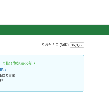
発行年月日 (降順)
並び順
贈 ( 和漢書の部 )
MB )
立山口図書館
書館