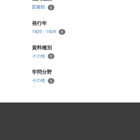
図書館
1
発行年
1925 - 1929
1
資料種別
その他
1
学問分野
その他
1