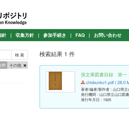
指針
|
収集方針
|
参加手続き
|
FAQ
|
お問い合わせ
検索結果 1 件
分野
その他
張文庫図書目録 第一 寄
chobunko1.pdf ( 28.0 
著者/編者/製作者
: 山口県
発行機関
: 山口県立山口図
発行年月日
: 1925