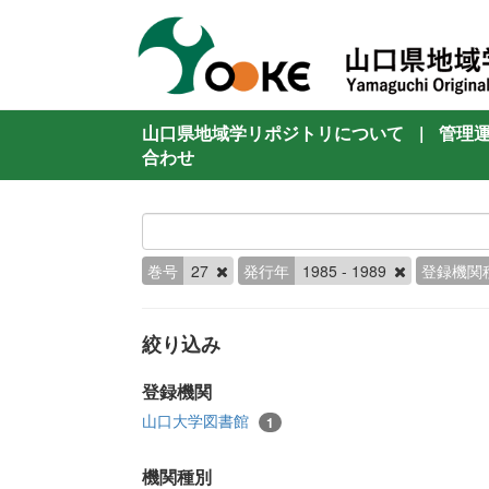
山口県地域学リポジトリについて
|
管理
合わせ
巻号
27
発行年
1985 - 1989
登録機関
絞り込み
登録機関
山口大学図書館
1
機関種別