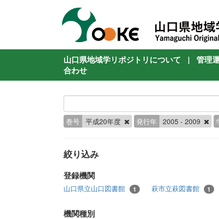
山口県地域学リポジトリについて
|
管理
合わせ
巻号
平成20年度
発行年
2005 - 2009
絞り込み
登録機関
山口県立山口図書館
萩市立萩図書館
1
1
機関種別