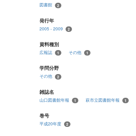
図書館
2
発行年
2005 - 2009
2
資料種別
広報誌
その他
1
1
学問分野
その他
2
雑誌名
山口図書館年報
萩市立図書館年報
1
1
巻号
平成20年度
2