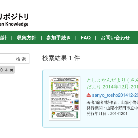
指針
|
収集方針
|
参加手続き
|
FAQ
|
お問い合わせ
検索結果 1 件
2014
としょかんだより ( 
だより 2014年12月-20
sanyo_tosho201412-201
著者/編者/製作者
: 山陽小
発行機関
: 山陽小野田市立
発行年月日
: 20141201