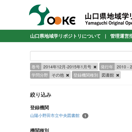
山口県地域学リポジトリについて
|
管理運営
巻号
2014年12月-2015年1月号
発行年
2010 - 
学問分野
その他
登録機関種別
図書館
絞り込み
登録機関
山陽小野田市立中央図書館
1
機関種別