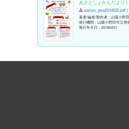
あさとしょかんだより ( 
sanyo_asa201602.pdf ( 
著者/編者/製作者
: 山陽小野
発行機関
: 山陽小野田市立厚
発行年月日
: 20160201