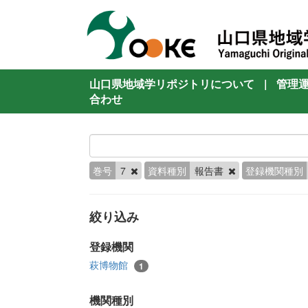
山口県地域学リポジトリについて
|
管理
合わせ
巻号
7
資料種別
報告書
登録機関種別
絞り込み
登録機関
萩博物館
1
機関種別