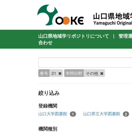
山口県地域学リポジトリについて
|
管理
合わせ
巻号
21
学問分野
その他
絞り込み
登録機関
山口大学図書館
山口県立大学図書館
1
2
機関種別