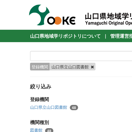
山口県地域学リポジトリについて
|
管理運営
登録機関
山口県立山口図書館
絞り込み
登録機関
山口県立山口図書館
48
機関種別
図書館
48