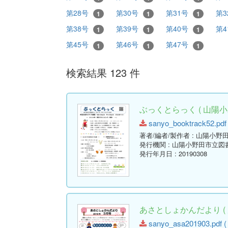
第28号
第30号
第31号
第3
1
1
1
第38号
第39号
第40号
第4
1
1
1
第45号
第46号
第47号
1
1
1
検索結果 123 件
ぶっくとらっく ( 山陽小
sanyo_booktrack52.pdf 
著者/編者/製作者
: 山陽小野
発行機関
: 山陽小野田市立図
発行年月日
: 20190308
あさとしょかんだより ( 
sanyo_asa201903.pdf ( 