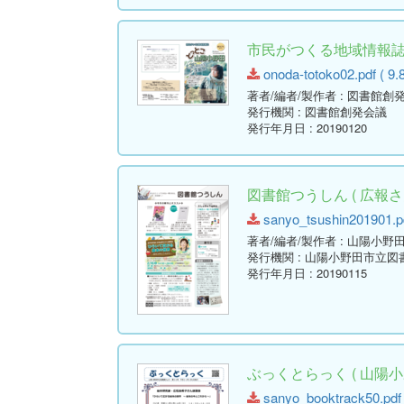
市民がつくる地域情報誌「
onoda-totoko02.pdf ( 9.
著者/編者/製作者
: 図書館創
発行機関
: 図書館創発会議
発行年月日
: 20190120
図書館つうしん ( 広報さん
sanyo_tsushin201901.pd
著者/編者/製作者
: 山陽小野
発行機関
: 山陽小野田市立図
発行年月日
: 20190115
ぶっくとらっく ( 山陽小
sanyo_booktrack50.pdf 