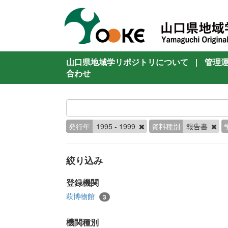
山口県地域学リポジトリについて
|
管理
合わせ
発行年
1995 - 1999
資料種別
報告書
絞り込み
登録機関
萩博物館
3
機関種別