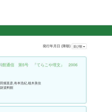
発行年月日 (降順)
並び順
館通信 第5号 『てらこや埋文』 2006
,田畑直彦,有本浩紀,植木美佳
化財資料館