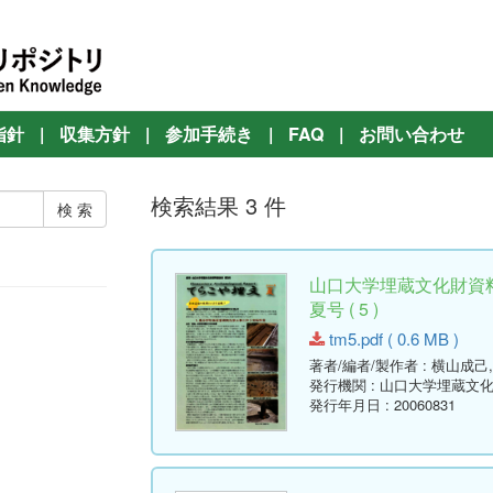
指針
|
収集方針
|
参加手続き
|
FAQ
|
お問い合わせ
検索結果 3 件
山口大学埋蔵文化財資料
夏号 ( 5 )
tm5.pdf ( 0.6 MB )
著者/編者/製作者
: 横山成己
発行機関
: 山口大学埋蔵文
発行年月日
: 20060831