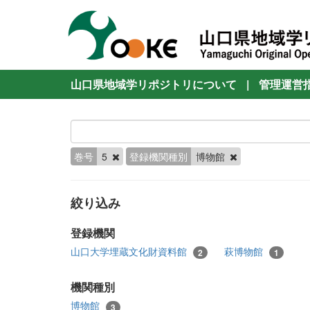
山口県地域学リポジトリについて
|
管理運営
巻号
5
登録機関種別
博物館
絞り込み
登録機関
山口大学埋蔵文化財資料館
萩博物館
2
1
機関種別
博物館
3