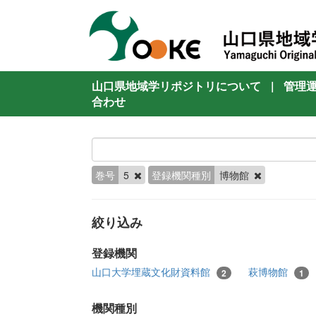
山口県地域学リポジトリについて
|
管理
合わせ
巻号
5
登録機関種別
博物館
絞り込み
登録機関
山口大学埋蔵文化財資料館
萩博物館
2
1
機関種別