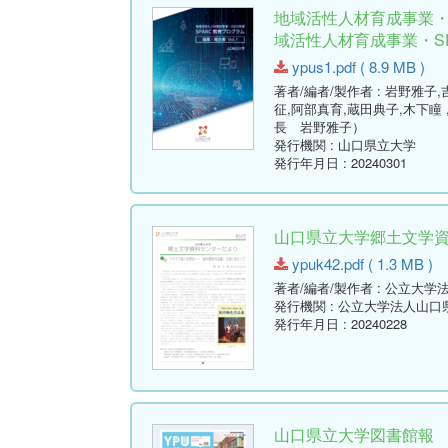
地域活性人材育成事業・2
域活性人材育成事業・SPA
ypus1.pdf ( 8.9 MB )
著者/編者/製作者
: 岩野雅子
征,阿部真育,蔵田典子,木下瞳
長 岩野雅子）
発行機関
: 山口県立大学
発行年月日
: 20240301
山口県立大学郷土文学資料セ
ypuk42.pdf ( 1.3 MB )
著者/編者/製作者
: 公立大学
発行機関
: 公立大学法人山
発行年月日
: 20240228
山口県立大学図書館報 No.06 