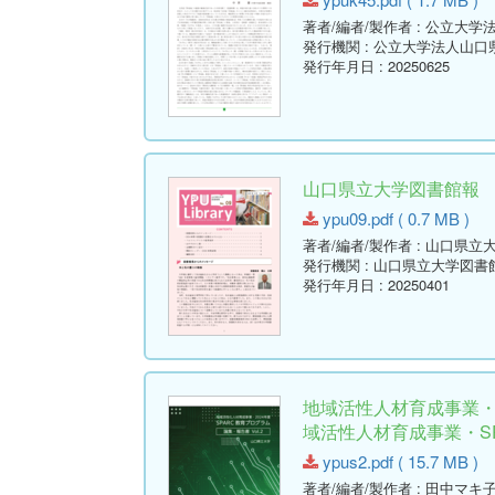
著者/編者/製作者
: 公立大学
発行機関
: 公立大学法人山
発行年月日
: 20250625
山口県立大学図書館報 No.09 
ypu09.pdf ( 0.7 MB )
著者/編者/製作者
: 山口県立
発行機関
: 山口県立大学図書
発行年月日
: 20250401
地域活性人材育成事業・2
域活性人材育成事業・SPA
ypus2.pdf ( 15.7 MB )
著者/編者/製作者
: 田中マキ