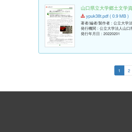
山口県立大学郷土文学資料セ
ypuk38t.pdf ( 0.9 MB )
著者/編者/製作者
: 公立大学
発行機関
: 公立大学法人山
発行年月日
: 20220201
1
2